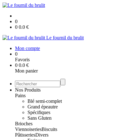
0
0
0.0
€
Le fournil du brulit
Mon compte
0
Favoris
0
0.0
€
Mon panier
Nos Produits
Pains
Blé semi-complet
Grand épeautre
Spécifiques
Sans Gluten
Brioches
Viennoiseries
Biscuits
Pâtisseries
Divers