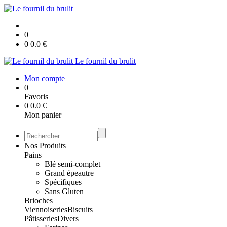
0
0
0.0
€
Le fournil du brulit
Mon compte
0
Favoris
0
0.0
€
Mon panier
Nos Produits
Pains
Blé semi-complet
Grand épeautre
Spécifiques
Sans Gluten
Brioches
Viennoiseries
Biscuits
Pâtisseries
Divers