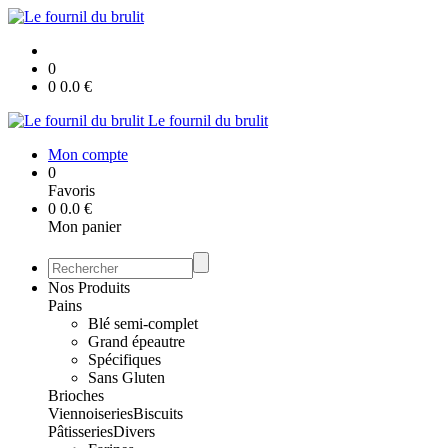
0
0
0.0
€
Le fournil du brulit
Mon compte
0
Favoris
0
0.0
€
Mon panier
Nos Produits
Pains
Blé semi-complet
Grand épeautre
Spécifiques
Sans Gluten
Brioches
Viennoiseries
Biscuits
Pâtisseries
Divers