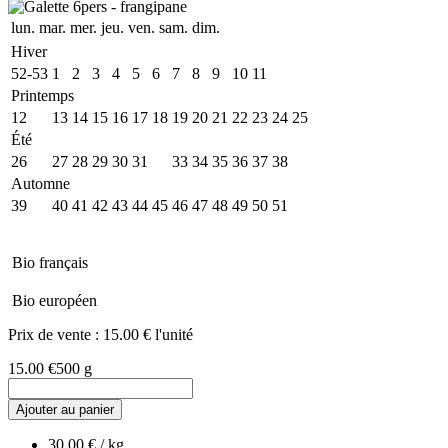
lun.
mar.
mer.
jeu.
ven.
sam.
dim.
Hiver
52-53
1
2
3
4
5
6
7
8
9
10
11
Printemps
12
13
14
15
16
17
18
19
20
21
22
23
24
25
Été
26
27
28
29
30
31
32
33
34
35
36
37
38
Automne
39
40
41
42
43
44
45
46
47
48
49
50
51
Bio français
Bio européen
Prix de vente :
15.00 € l'unité
15.00 €
500 g
Ajouter au panier
30.00 € / kg