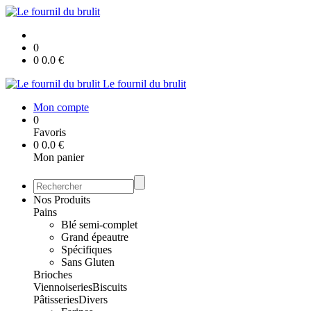
0
0
0.0
€
Le fournil du brulit
Mon compte
0
Favoris
0
0.0
€
Mon panier
Nos Produits
Pains
Blé semi-complet
Grand épeautre
Spécifiques
Sans Gluten
Brioches
Viennoiseries
Biscuits
Pâtisseries
Divers